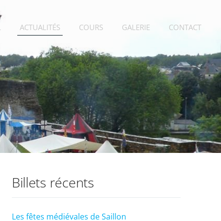
L
ACTUALITÉS
COURS
GALERIE
CONTACT
Billets récents
Les fêtes médiévales de Saillon